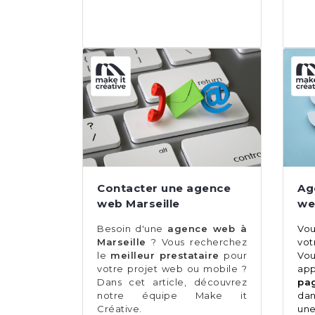
Contacter une agence
Ag
web Marseille
we
Besoin d'une
agence web à
Vo
Marseille
? Vous recherchez
vo
le
meilleur prestataire
pour
Vo
votre projet web ou mobile ?
ap
Dans cet article, découvrez
pa
notre équipe Make it
dan
Créative.
un