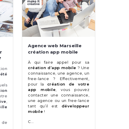
Agence web Marseille
r
création app mobile
?
À qui faire appel pour sa
création d’app mobile
? Une
tion
connaissance, une agence, un
iété
free-lance ? Effectivement,
pour la
création de votre
els
app mobile
, vous pouvez
ion
contacter une connaissance,
otre
une agence ou un free-lance
ive
,
tant qu’il est
développeur
lle
mobile
!
C…
 de