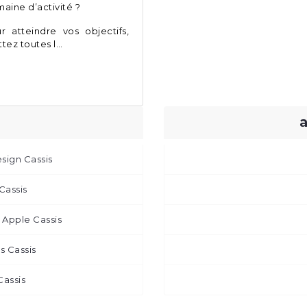
aine d’activité ?
r atteindre vos objectifs,
tez toutes l…
esign Cassis
Cassis
Apple Cassis
 Cassis
Cassis