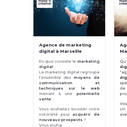
Agence de marketing
Ag
digital à Marseille
Ma
En quoi consiste le
marketing
Qu
digital
:
dig
Le marketing digital regroupe
“a
l’ensemble des
moyens de
dig
communication et
spé
techniques sur le web
de
menant à une
potentielle
pro
vente
.
Vou
Vous souhaitez booster votre
Un 
notoriété pour
acquérir de
ave
nouveaux prospects
?
Vous souhai…