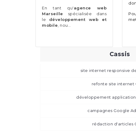
dom
En tant qu'
agence web
Marseille
spécialisée dans
Pou
le
développement web et
met
mobile
, nou…
Cassis
site internet responsive d
refonte site internet 
développement application 
campagnes Google Ads
rédaction d'articles 