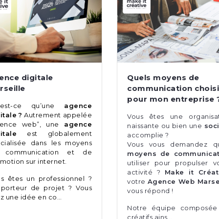
ence digitale
Quels moyens de
rseille
communication choisi
pour mon entreprise 
’est-ce qu’une
agence
itale ?
Autrement appelée
Vous êtes une organisa
gence web”, une
agence
naissante ou bien une
soc
itale
est globalement
accomplie ?
cialisée dans les moyens
Vous vous demandez qu
 communication et de
moyens de communicat
motion sur internet.
utiliser pour propulser v
activité ?
Make it Créat
s êtes un professionnel ?
votre
Agence Web Marsei
porteur de projet ? Vous
vous répond !
z une idée en co…
Notre équipe composée
créatifs ains…