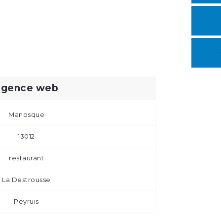
agence web
Manosque
13012
restaurant
La Destrousse
Peyruis