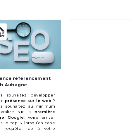
ence référencement
b Aubagne
us souhaitez développer
tre
présence sur le web
?
us souhaitez au minimum
paraître sur la
première
ge Google
, voire arriver
s le top 3 lorsqu’on tape
e requête liée à votre