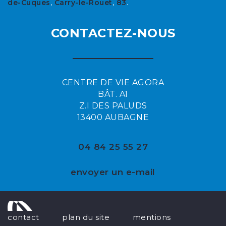
de-Cuques
,
Carry-le-Rouet
,
83
.
CONTACTEZ-NOUS
CENTRE DE VIE AGORA
BÂT. A1
Z.I DES PALUDS
13400 AUBAGNE
04 84 25 55 27
envoyer un e-mail
contact
plan du site
mentions