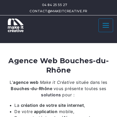
04 84 25 55 27
CONTACT@MAKEITCREATIVE.FR
Agence Web Bouches-du-
Rhône
L'
agence web
Make it Créative
située dans les
Bouches-du-Rhône
vous présente toutes ses
solutions
pour :
La
création de votre site internet
,
De votre
application
mobile,