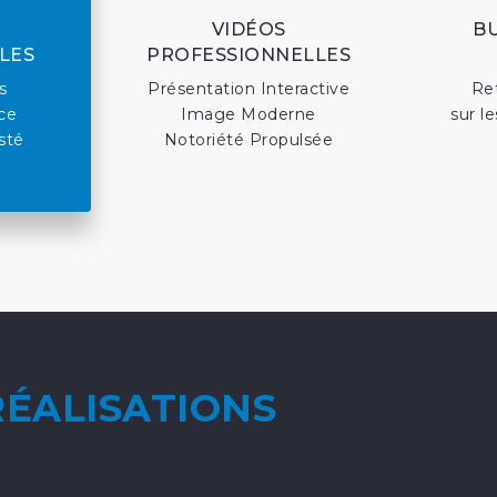
VIDÉOS
B
LES
PROFESSIONNELLES
s
Présentation Interactive
Re
ce
Image Moderne
sur l
sté
Notoriété Propulsée
RÉALISATIONS