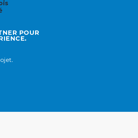
ois
é
RTNER POUR
RIENCE.
ojet.