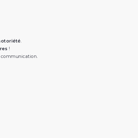
notoriété
.
ires
!
 communication.