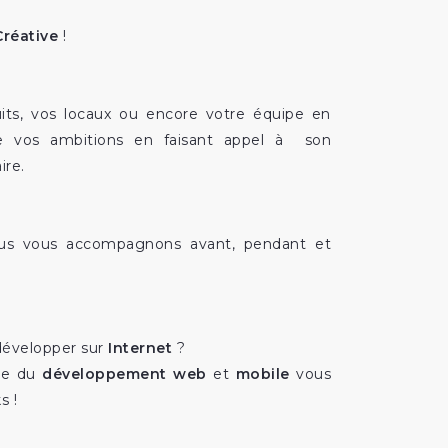
Créative
!
its, vos locaux ou encore votre équipe en
e vos ambitions en faisant appel à son
ire.
ous vous accompagnons avant, pendant et
 développer sur
Internet
?
ste du
développement web
et
mobile
vous
s !