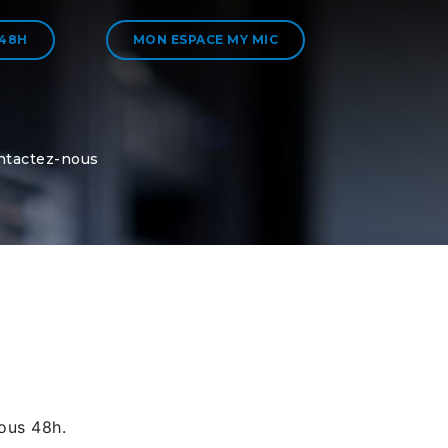
 48H
MON ESPACE MY MIC
ntactez-nous
ous 48h.