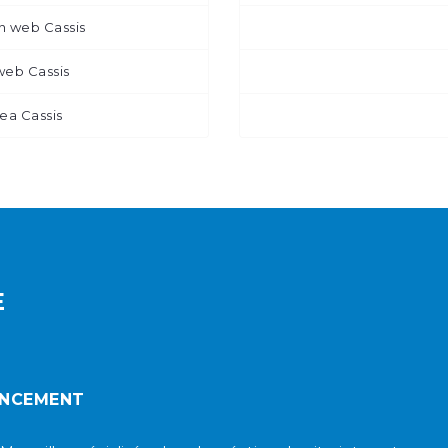
n web Cassis
eb Cassis
ea Cassis
E
ENCEMENT