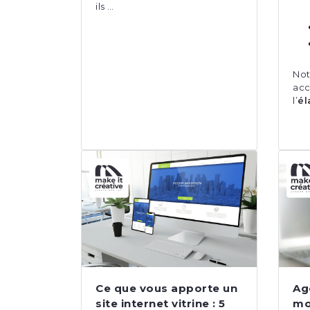
ils …
N
a
l’
él
Ce que vous apporte un
Ag
site internet vitrine : 5
mo