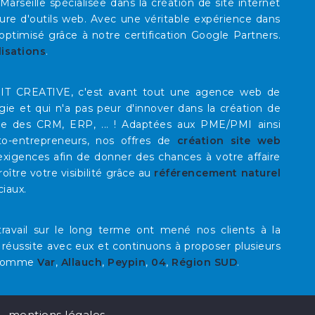
eille spécialisée dans la création de site internet
re d'outils web. Avec une véritable expérience dans
timisé grâce à notre certification Google Partners.
lisations
.
E IT CREATIVE, c'est avant tout une agence web de
rgie et qui n'a pas peur d'innover dans la création de
que des CRM, ERP, ... ! Adaptées aux PME/PMI ainsi
to-entrepreneurs, nos offres de
création site web
xigences afin de donner des chances à votre affaire
roître votre visibilité grâce au
référencement naturel
ciaux.
ravail sur le long terme ont mené nos clients à la
 réussite avec eux et continuons à proposer plusieurs
omme
Var
,
Allauch
,
Peypin
,
04
,
Région SUD
.
mentions légales