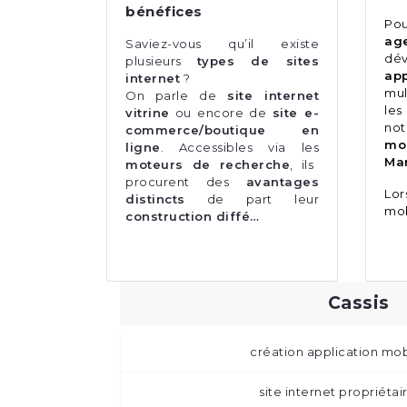
bénéfices
Pou
ag
Saviez-vous qu’il existe
dé
plusieurs
types de sites
app
internet
?
mul
On parle de
site internet
les
vitrine
ou encore de
site e-
no
commerce/boutique en
mo
ligne
. Accessibles via les
Mar
moteurs de recherche
, ils
procurent des
avantages
Lo
distincts
de part leur
mob
construction diffé…
Cassis
création application mob
site internet propriétai