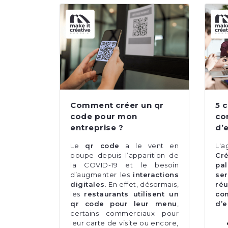
Comment créer un qr
5 
code pour mon
co
entreprise ?
d’
Le
qr code
a le vent en
L'
poupe depuis l’apparition de
Cré
la COVID-19 et le besoin
pa
d’augmenter les
interactions
ser
digitales
. En effet, désormais,
r
les
restaurants utilisent un
co
qr code pour leur menu
,
d’e
certains commerciaux pour
leur carte de visite ou encore,