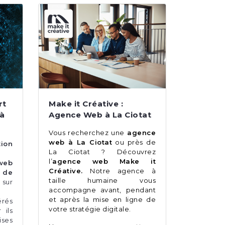
rt
Make it Créative :
 à
Agence Web à La Ciotat
Vous recherchez une
agence
web à La Ciotat
ou près de
tion
La Ciotat ? Découvrez
l’
agence web Make it
web
Créative.
Notre agence à
 de
taille humaine vous
,
sur
accompagne avant, pendant
et après la mise en ligne de
rés
votre stratégie digitale.
 ils
ises