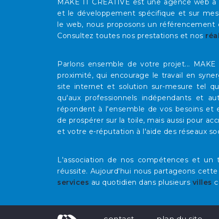
MAKE IT CREATIVE est une agence web à Mars
et le développement spécifique et sur mesu
le web, nous proposons un référencement op
Consultez toutes nos prestations et nos
réa
Parlons ensemble de votre projet... MAK
proximité, qui encourage le travail en syne
site internet et solution sur-mesure tel 
qu'aux professionnels indépendants et au
répondent à l'ensemble de vos besoins et e
de prospérer sur la toile, mais aussi pour acc
et votre e-réputation à l'aide des réseaux so
L'association de nos compétences et un t
réussite. Aujourd'hui nous partageons cette
services
au quotidien dans plusieurs
villes
c
contact
plan du site