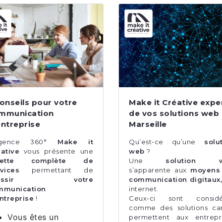
conseils pour votre
Make it Créative expe
mmunication
de vos solutions web
entreprise
Marseille
agence 360°
Make it
Qu’est-ce qu’une
solu
ative
vous présente une
web
?
lette complète de
Une
solution 
vices
permettant de
s’apparente aux
moyens
éussir votre
communication digitaux
mmunication
internet.
ntreprise
!
Ceux-ci sont considé
comme des solutions car
Vous êtes un
permettent aux entrepr