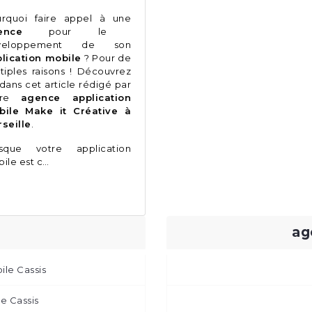
rquoi faire appel à une
ence
pour le
veloppement de son
lication mobile
? Pour de
tiples raisons ! Découvrez
 dans cet article rédigé par
tre
agence application
bile Make it Créative à
seille
.
rsque votre application
ile est c…
ag
ile Cassis
re Cassis