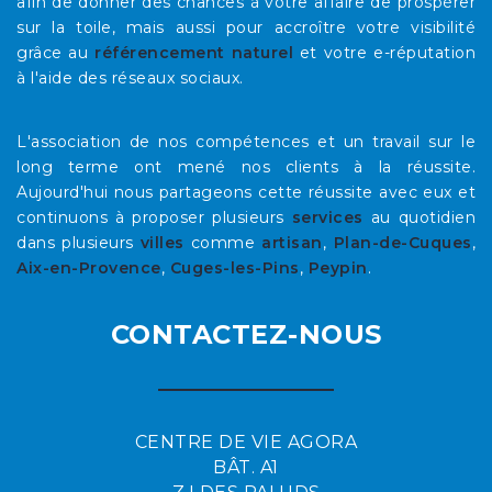
afin de donner des chances à votre affaire de prospérer
sur la toile, mais aussi pour accroître votre visibilité
grâce au
référencement naturel
et votre e-réputation
à l'aide des réseaux sociaux.
L'association de nos compétences et un travail sur le
long terme ont mené nos clients à la réussite.
Aujourd'hui nous partageons cette réussite avec eux et
continuons à proposer plusieurs
services
au quotidien
dans plusieurs
villes
comme
artisan
,
Plan-de-Cuques
,
Aix-en-Provence
,
Cuges-les-Pins
,
Peypin
.
CONTACTEZ-NOUS
CENTRE DE VIE AGORA
BÂT. A1