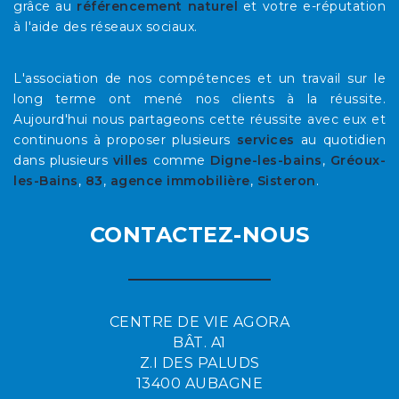
grâce au
référencement naturel
et votre e-réputation
à l'aide des réseaux sociaux.
L'association de nos compétences et un travail sur le
long terme ont mené nos clients à la réussite.
Aujourd'hui nous partageons cette réussite avec eux et
continuons à proposer plusieurs
services
au quotidien
dans plusieurs
villes
comme
Digne-les-bains
,
Gréoux-
les-Bains
,
83
,
agence immobilière
,
Sisteron
.
CONTACTEZ-NOUS
CENTRE DE VIE AGORA
BÂT. A1
Z.I DES PALUDS
13400 AUBAGNE