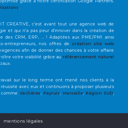
timisé grâce à notre certification Google Partners.
lisations
.
E IT CREATIVE, c'est avant tout une agence web de
rgie et qui n'a pas peur d'innover dans la création de
que des CRM, ERP, ... ! Adaptées aux PME/PMI ainsi
to-entrepreneurs, nos offres de
création site web
xigences afin de donner des chances à votre affaire
roître votre visibilité grâce au
référencement naturel
ciaux.
ravail sur le long terme ont mené nos clients à la
 réussite avec eux et continuons à proposer plusieurs
comme
Vachères
,
Peyruis
,
Marseille
,
Région SUD
,
mentions légales