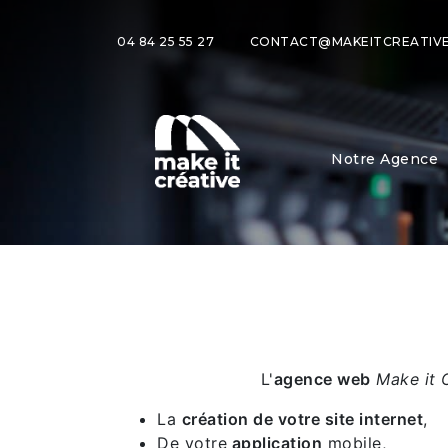
04 84 25 55 27
CONTACT@MAKEITCREATIVE
Notre Agence
L'
agence web
Make it 
La
création de votre site internet
,
De votre
application
mobile,