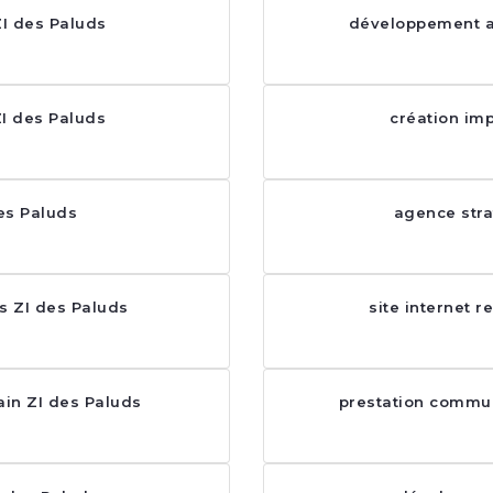
ZI des Paluds
développement ap
I des Paluds
création imp
des Paluds
agence stra
ss ZI des Paluds
site internet 
in ZI des Paluds
prestation commun