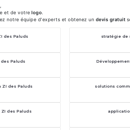
,
e et de votre
logo
.
ez notre équipe d'experts et obtenez un
devis gratuit
s
ZI des Paluds
stratégie de
I des Paluds
Développement 
 ZI des Paluds
solutions commu
e ZI des Paluds
applicati