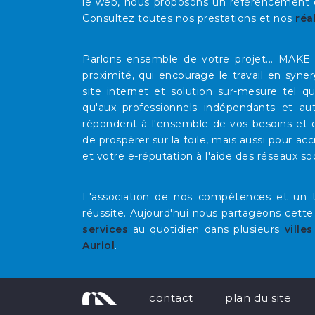
le web, nous proposons un référencement op
Consultez toutes nos prestations et nos
réa
Parlons ensemble de votre projet... MAK
proximité, qui encourage le travail en syne
site internet et solution sur-mesure tel 
qu'aux professionnels indépendants et au
répondent à l'ensemble de vos besoins et e
de prospérer sur la toile, mais aussi pour acc
et votre e-réputation à l'aide des réseaux so
L'association de nos compétences et un t
réussite. Aujourd'hui nous partageons cette
services
au quotidien dans plusieurs
villes
Auriol
.
contact
plan du site