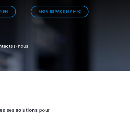
 48H
MON ESPACE MY MIC
ntactez-nous
es ses
solutions
pour :