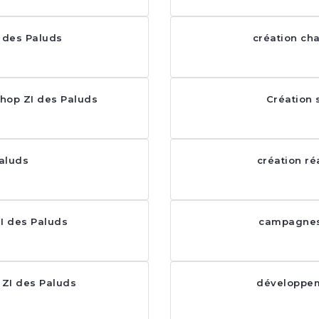
I des Paluds
création ch
hop ZI des Paluds
Création 
aluds
création ré
I des Paluds
campagnes
 ZI des Paluds
développem