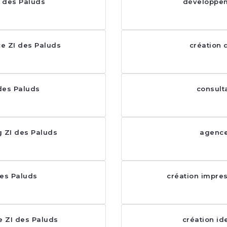
 des Paluds
développem
e ZI des Paluds
création 
 des Paluds
consult
 ZI des Paluds
agence
des Paluds
création impres
e ZI des Paluds
création id