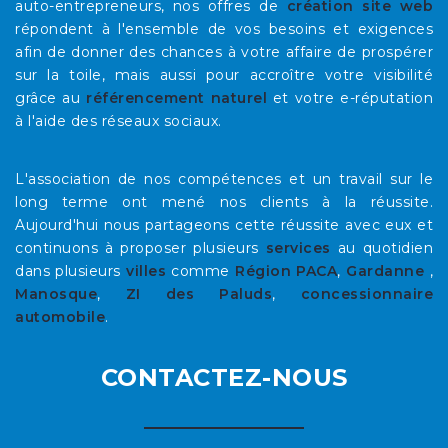
auto-entrepreneurs, nos offres de
création site web
répondent à l'ensemble de vos besoins et exigences
afin de donner des chances à votre affaire de prospérer
sur la toile, mais aussi pour accroître votre visibilité
grâce au
référencement naturel
et votre e-réputation
à l'aide des réseaux sociaux.
L'association de nos compétences et un travail sur le
long terme ont mené nos clients à la réussite.
Aujourd'hui nous partageons cette réussite avec eux et
continuons à proposer plusieurs
services
au quotidien
dans plusieurs
villes
comme
Région PACA
,
Gardanne
,
Manosque
,
ZI des Paluds
,
concessionnaire
automobile
.
CONTACTEZ-NOUS