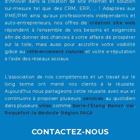
d'innover dans la création de site internet et solution
sur-mesure tel que des CRM, ERP, ... ! Adaptées aux
PME/PMI ainsi qu'aux professionnels indépendants et
auto-entrepreneurs, nos offres de
création site web
répondent à l'ensemble de vos besoins et exigences
afin de donner des chances à votre affaire de prospérer
sur la toile, mais aussi pour accroître votre visibilité
grâce au
référencement naturel
et votre e-réputation
à l'aide des réseaux sociaux.
L'association de nos compétences et un travail sur le
long terme ont mené nos clients à la réussite.
Aujourd'hui nous partageons cette réussite avec eux et
continuons à proposer plusieurs
services
au quotidien
dans plusieurs
villes
comme
Berre-l'Étang
,
Banon
,
Var
,
Roquefort-la-Bédoule
,
Région PACA
.
CONTACTEZ-NOUS