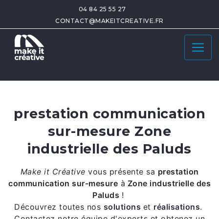
04 84 25 55 27
CONTACT@MAKEITCREATIVE.FR
prestation communication
sur-mesure Zone
industrielle des Paluds
Make it Créative
vous présente sa
prestation
communication sur-mesure
à
Zone industrielle des
Paluds
!
Découvrez toutes nos
solutions
et
réalisations
.
Contactez notre équipe d'experts et obtenez un