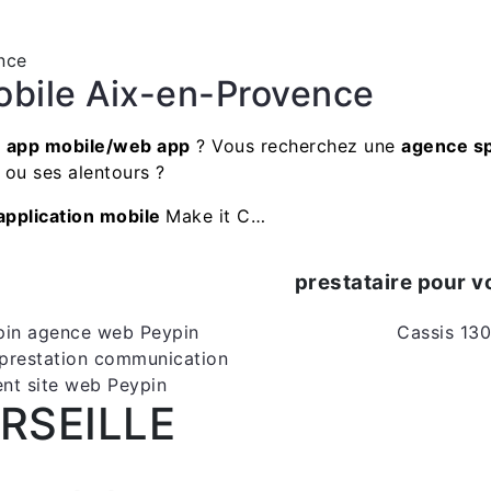
obile Aix-en-Provence
e app mobile/web app
? Vous recherchez une
agence sp
e
ou ses alentours ?
application mobile
Make it C…
prestataire pour
pin
agence web Peypin
Cassis
130
prestation communication
nt site web Peypin
RSEILLE