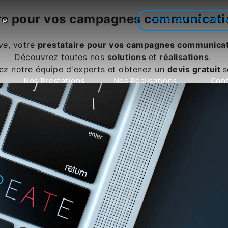
ire pour vos campagnes communicati
DEVIS GRATUIT
SOUS 
FR
ve
,
votre
prestataire pour vos campagnes communica
Découvrez toutes nos
solutions
et
réalisations
.
ez notre équipe d'experts et obtenez un
devis gratuit
s
Nos Prestations
Nos Réalisations
Cont