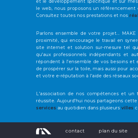
et le développement spécifique et sur mesu
le web, nous proposons un référencement op
Consultez toutes nos prestations et nos
réa
Parlons ensemble de votre projet... MAK
proximité, qui encourage le travail en syne
site internet et solution sur-mesure tel 
qu'aux professionnels indépendants et au
répondent à l'ensemble de vos besoins et e
de prospérer sur la toile, mais aussi pour acc
et votre e-réputation à l'aide des réseaux so
L'association de nos compétences et un t
réussite. Aujourd'hui nous partageons cette
services
au quotidien dans plusieurs
villes
c
contact
plan du site