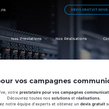
DEVIS GRATUIT
SOUS
.FR
Nos Prestations
Nos Réalisations
Co
 pour vos campagnes communi
ive
,
votre
prestataire pour vos campagnes communicat
Découvrez toutes nos
solutions
et
réalisations
.
ez notre équipe d'experts et obtenez un
devis gratuit
s