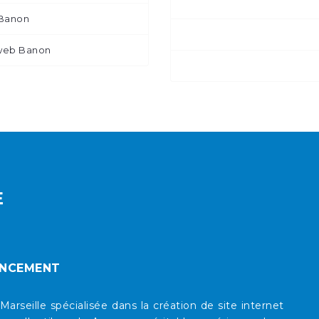
 Banon
web Banon
E
ENCEMENT
eille spécialisée dans la création de site internet