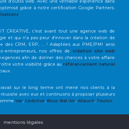
re d'outils web. Avec une véritable expérience dans
timisé grâce à notre certification Google Partners.
lisations
.
E IT CREATIVE, c'est avant tout une agence web de
rgie et qui n'a pas peur d'innover dans la création de
que des CRM, ERP, ... ! Adaptées aux PME/PMI ainsi
to-entrepreneurs, nos offres de
création site web
xigences afin de donner des chances à votre affaire
roître votre visibilité grâce au
référencement naturel
ciaux.
ravail sur le long terme ont mené nos clients à la
 réussite avec eux et continuons à proposer plusieurs
omme
Var
,
Cadolive
,
Bouc-Bel-Air
,
Allauch
,
Toulon
.
mentions légales