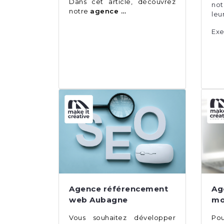
Dans cet article, découvrez
no
notre
agence …
leu
Ex
Agence référencement
Ag
web Aubagne
mo
Vous souhaitez développer
Pou