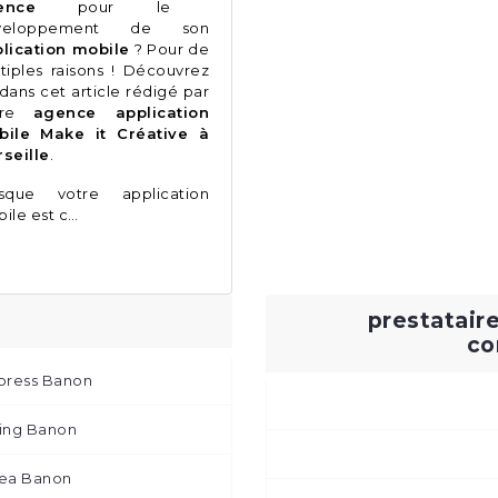
ence
pour le
veloppement de son
lication mobile
? Pour de
tiples raisons ! Découvrez
 dans cet article rédigé par
tre
agence application
bile Make it Créative à
seille
.
rsque votre application
ile est c…
prestatair
co
dpress Banon
ting Banon
sea Banon