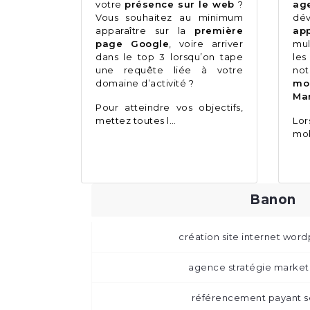
votre
présence sur le web
?
ag
Vous souhaitez au minimum
dé
apparaître sur la
première
app
page Google
, voire arriver
mul
dans le top 3 lorsqu’on tape
les
une requête liée à votre
no
domaine d’activité ?
mo
Mar
Pour atteindre vos objectifs,
mettez toutes l…
Lo
mob
Banon
création site internet wor
agence stratégie marke
référencement payant 