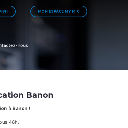
 48H
MON ESPACE MY MIC
ntactez-nous
cation Banon
ion
à
Banon
!
ous 48h.