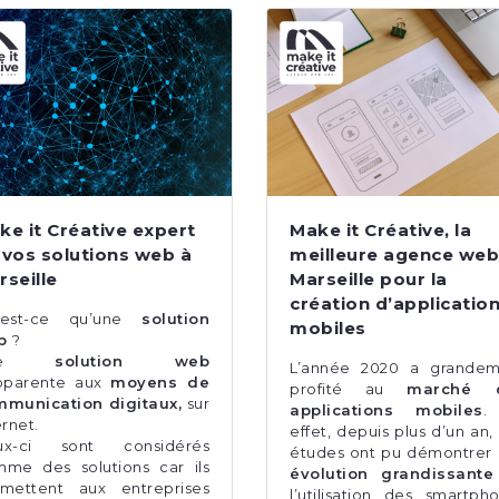
ke it Créative expert
Make it Créative, la
 vos solutions web à
meilleure agence web
rseille
Marseille pour la
création d’applicatio
’est-ce qu’une
solution
mobiles
b
?
ne
solution web
L’année 2020 a grandem
pparente aux
moyens de
profité au
marché 
munication digitaux,
sur
applications mobiles
.
ernet.
effet, depuis plus d’un an,
ux-ci sont considérés
études ont pu démontrer
me des solutions car ils
évolution grandissante
mettent aux entreprises
l’utilisation des smartph