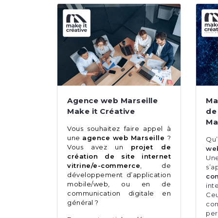
Agence web Marseille
Ma
Make it Créative
de
Ma
Vous souhaitez faire appel à
une
agence web Marseille
?
Qu
Vous avez un
projet de
we
création de site internet
U
vitrine/e-commerce
, de
s’a
développement d’application
com
mobile/web, ou en de
int
communication digitale en
Ce
général ?
com
per