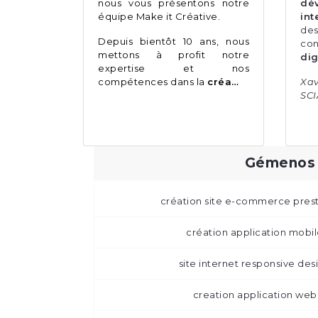
nous vous présentons notre
dé
équipe
Make it Créative
.
int
de
Depuis bientôt 10 ans, nous
co
mettons à profit notre
dig
expertise et nos
compétences dans la
créa…
Xa
SC
Gémenos
création site e-commerce pre
création application mob
site internet responsive d
creation application w