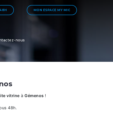
 48H
MON ESPACE MY MIC
ntactez-nous
enos
te vitrine
à
Gémenos
!
ous 48h.