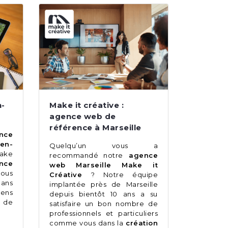
n-
Make it créative :
agence web de
référence à Marseille
nce
en-
Quelqu’un vous a
ake
recommandé notre
agence
nce
web Marseille Make it
vous
Créative
? Notre équipe
ns
implantée près de Marseille
yens
depuis bientôt 10 ans a su
 de
satisfaire un bon nombre de
professionnels et particuliers
comme vous dans la
création