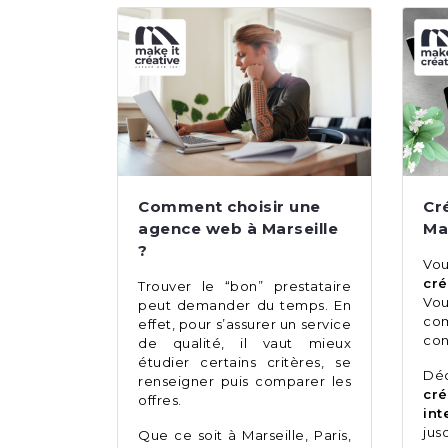
Comment choisir une
Cr
agence web à Marseille
Ma
?
Vo
cré
Trouver le “bon” prestataire
Vo
peut demander du temps. En
co
effet, pour s’assurer un service
con
de qualité, il vaut mieux
étudier certains critères, se
Déc
renseigner puis comparer les
cr
offres.
int
jus
Que ce soit à Marseille, Paris,