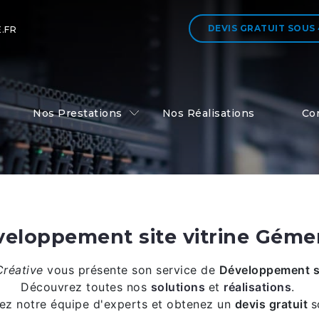
DEVIS GRATUIT
SOUS
.FR
Nos Prestations
Nos Réalisations
Co
eloppement site vitrine Gém
Créative
vous présente son service de
Développement si
Découvrez toutes nos
solutions
et
réalisations
.
ez notre équipe d'experts et obtenez un
devis gratuit
s