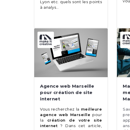
vou
Lyon etc. quels sont les points
à analys…
Agence web Marseille
Ma
pour création de site
me
internet
Ma
Vous recherchez la
meilleure
Sa
agence web Marseille
pour
pre
la
création de votre site
app
internet
? Dans cet article,
an