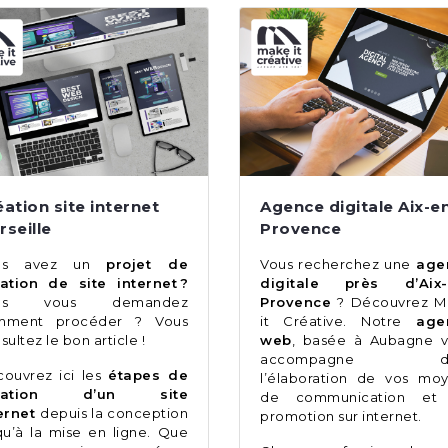
éation site internet
Agence digitale Aix-e
rseille
Provence
us avez un
projet de
Vous recherchez une
age
ation de site internet ?
digitale près d’Aix-
us vous demandez
Provence
? Découvrez M
mment procéder ? Vous
it Créative. Notre
age
sultez le bon article !
web
, basée à Aubagne 
accompagne da
ouvrez ici les
étapes de
l’élaboration de vos mo
éation d’un site
de communication et
ernet
depuis la conception
promotion sur internet.
qu’à la mise en ligne. Que