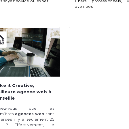
s soyez novice ou expér…
Chers professionnels, 
avez bes…
ke it Créative,
illeure agence web à
rseille
viez-vous que les
mières
agences web
sont
arues il y a seulement 25
s ? Effectivement, le