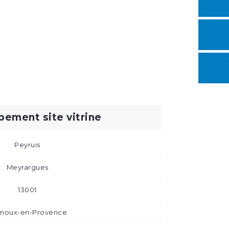
ement site vitrine
Peyruis
Meyrargues
13001
rnoux-en-Provence