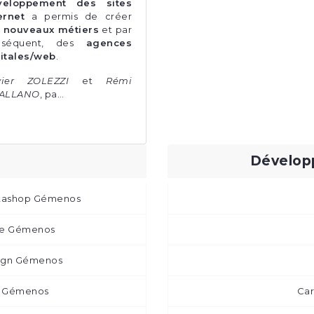
veloppement des sites
ernet
a permis de créer
s
nouveaux métiers
et par
nséquent, des
agences
itales/web
.
vier ZOLEZZI
et
Rémi
IALLANO
, pa…
Développ
stashop Gémenos
ile Gémenos
esign Gémenos
eb Gémenos
Ca