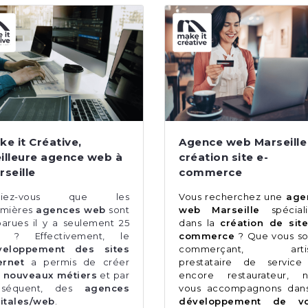
ke it Créative,
Agence web Marseille
illeure agence web à
création site e-
rseille
commerce
viez-vous que les
Vous recherchez une
age
mières
agences web
sont
web Marseille
spécial
arues il y a seulement 25
dans la
création de sit
s ? Effectivement, le
commerce
? Que vous s
veloppement des sites
commerçant, artis
ernet
a permis de créer
prestataire de service
s
nouveaux métiers
et par
encore restaurateur, n
nséquent, des
agences
vous accompagnons dans
itales/web
.
développement de vo