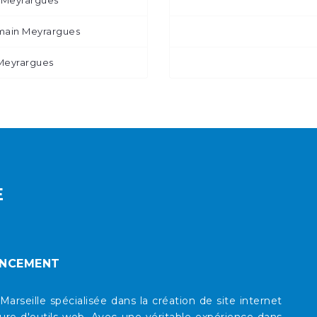
 Meyrargues
main Meyrargues
 Meyrargues
E
ENCEMENT
eille spécialisée dans la création de site internet