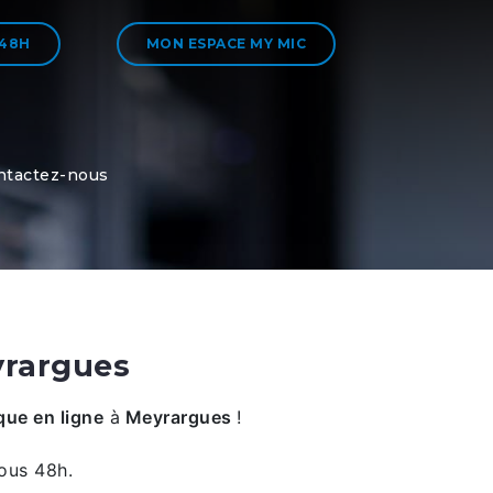
 48H
MON ESPACE MY MIC
ntactez-nous
yrargues
ue en ligne
à
Meyrargues
!
ous 48h.