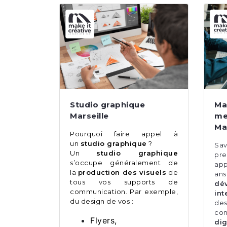
Studio graphique
Ma
Marseille
me
Ma
Pourquoi faire appel à
un
studio graphique
?
Sa
Un
studio graphique
pre
s’occupe généralement de
app
la
production des visuels
de
an
tous vos supports de
dé
communication. Par exemple,
int
du design de vos :
de
co
Flyers,
dig