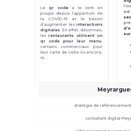
dig
l’i
Le
qr code
a le vent en
es
poupe depuis l’apparition de
sec
la COVID-19 et le besoin
pré
d’augmenter les
interactions
d’
digitales
. En effet, désormais,
sur
les
restaurants utilisent un
qr code pour leur menu
,
certains commerciaux pour
leur carte de visite ou encore,
ils …
Meyrargue
stratégie de référencemen
consultant digital Mey