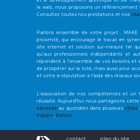
et le développement spécifique et sur mesu
le web, nous proposons un référencement op
Consultez toutes nos prestations et nos
réa
Parlons ensemble de votre projet... MAK
proximité, qui encourage le travail en syne
site internet et solution sur-mesure tel 
qu'aux professionnels indépendants et au
répondent à l'ensemble de vos besoins et e
de prospérer sur la toile, mais aussi pour acc
et votre e-réputation à l'aide des réseaux so
L'association de nos compétences et un t
réussite. Aujourd'hui nous partageons cette
services
au quotidien dans plusieurs
villes
Peypin
,
Banon
.
contact
plan du site