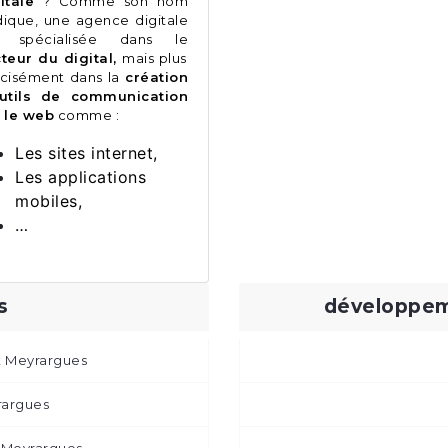
itale
? Comme son nom
ndique, une agence digitale
t spécialisée dans le
teur du digital,
mais plus
cisément dans la
création
outils de communication
 le web
comme :
Les sites internet,
Les applications
mobiles,
…
s
développem
t Meyrargues
rargues