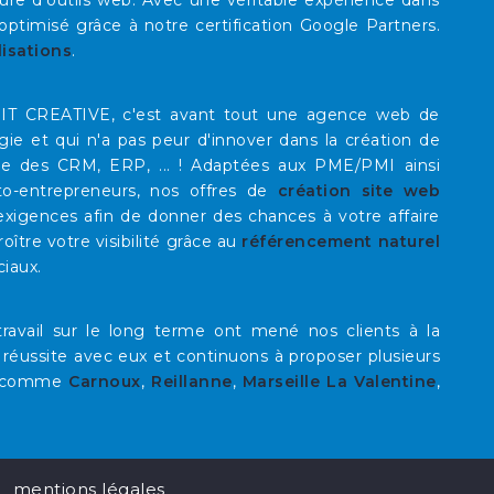
re d'outils web. Avec une véritable expérience dans
timisé grâce à notre certification Google Partners.
lisations
.
E IT CREATIVE, c'est avant tout une agence web de
rgie et qui n'a pas peur d'innover dans la création de
que des CRM, ERP, ... ! Adaptées aux PME/PMI ainsi
to-entrepreneurs, nos offres de
création site web
xigences afin de donner des chances à votre affaire
roître votre visibilité grâce au
référencement naturel
ciaux.
ravail sur le long terme ont mené nos clients à la
 réussite avec eux et continuons à proposer plusieurs
comme
Carnoux
,
Reillanne
,
Marseille La Valentine
,
mentions légales