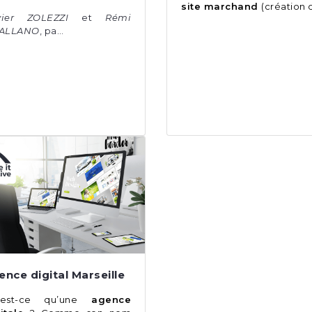
site marchand
(création 
vier ZOLEZZI
et
Rémi
IALLANO
, pa…
ence digital Marseille
’est-ce qu’une
agence