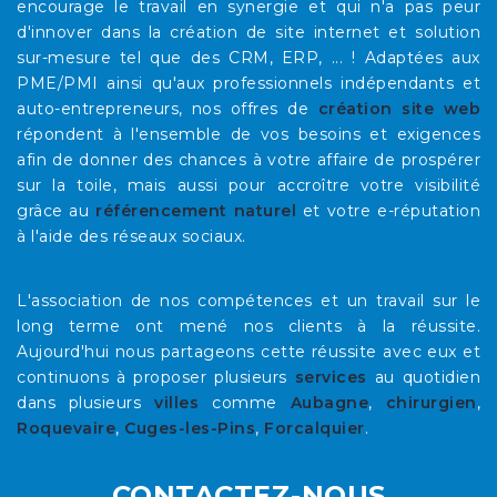
encourage le travail en synergie et qui n'a pas peur
d'innover dans la création de site internet et solution
sur-mesure tel que des CRM, ERP, ... ! Adaptées aux
PME/PMI ainsi qu'aux professionnels indépendants et
auto-entrepreneurs, nos offres de
création site web
répondent à l'ensemble de vos besoins et exigences
afin de donner des chances à votre affaire de prospérer
sur la toile, mais aussi pour accroître votre visibilité
grâce au
référencement naturel
et votre e-réputation
à l'aide des réseaux sociaux.
L'association de nos compétences et un travail sur le
long terme ont mené nos clients à la réussite.
Aujourd'hui nous partageons cette réussite avec eux et
continuons à proposer plusieurs
services
au quotidien
dans plusieurs
villes
comme
Aubagne
,
chirurgien
,
Roquevaire
,
Cuges-les-Pins
,
Forcalquier
.
CONTACTEZ-NOUS