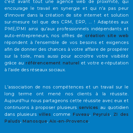
c'est avant tout une agence web de proximité, qui
encourage le travail en synergie et qui n'a pas peur
d'innover dans la création de site internet et solution
sur-mesure tel que des CRM, ERP, ... ! Adaptées aux
PME/PMI ainsi qu'aux professionnels indépendants et
auto-entrepreneurs, nos offres de
création site web
répondent à l'ensemble de vos besoins et exigences
afin de donner des chances à votre affaire de prospérer
sur la toile, mais aussi pour accroître votre visibilité
grâce au
référencement naturel
et votre e-réputation
à l'aide des réseaux sociaux.
L'association de nos compétences et un travail sur le
long terme ont mené nos clients à la réussite.
Aujourd'hui nous partageons cette réussite avec eux et
continuons à proposer plusieurs
services
au quotidien
dans plusieurs
villes
comme
Fuveau
,
Peyruis
,
ZI des
Paluds
,
Manosque
,
Aix-en-Provence
.