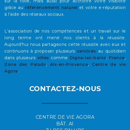
sur la toile, mais aussi pour accroître votre visibilité
grâce au
référencement naturel
et votre e-réputation
à l'aide des réseaux sociaux.
L'association de nos compétences et un travail sur le
long terme ont mené nos clients à la réussite.
Aujourd'hui nous partageons cette réussite avec eux et
continuons à proposer plusieurs
services
au quotidien
dans plusieurs
villes
comme
Digne-les-bains
,
France
,
Zone des Paluds
,
Aix-en-Provence
,
Centre de vie
Agora
.
CONTACTEZ-NOUS
CENTRE DE VIE AGORA
BÂT. A1