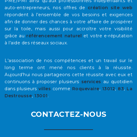
PME/PMI ainsi qu'aux professionnels indépendants et
auto-entrepreneurs, nos offres de
création site web
répondent à l'ensemble de vos besoins et exigences
afin de donner des chances à votre affaire de prospérer
sur la toile, mais aussi pour accroître votre visibilité
grâce au
référencement naturel
et votre e-réputation
à l'aide des réseaux sociaux.
L'association de nos compétences et un travail sur le
long terme ont mené nos clients à la réussite.
Aujourd'hui nous partageons cette réussite avec eux et
continuons à proposer plusieurs
services
au quotidien
dans plusieurs
villes
comme
Roquevaire
,
13012
,
83
,
La
Destrousse
,
13001
.
CONTACTEZ-NOUS