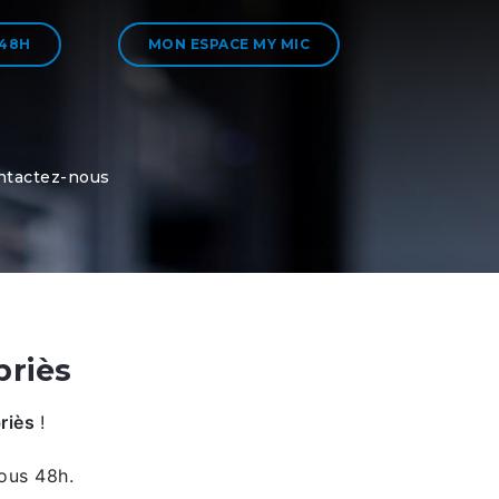
 48H
MON ESPACE MY MIC
ntactez-nous
briès
riès
!
ous 48h.