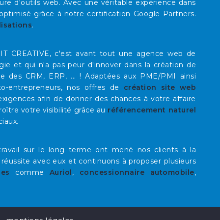
re d'outils web. Avec une véritable expérience dans
timisé grâce à notre certification Google Partners.
lisations
.
E IT CREATIVE, c'est avant tout une agence web de
rgie et qui n'a pas peur d'innover dans la création de
que des CRM, ERP, ... ! Adaptées aux PME/PMI ainsi
to-entrepreneurs, nos offres de
création site web
xigences afin de donner des chances à votre affaire
roître votre visibilité grâce au
référencement naturel
ciaux.
ravail sur le long terme ont mené nos clients à la
 réussite avec eux et continuons à proposer plusieurs
les
comme
Auriol
,
concessionnaire automobile
,