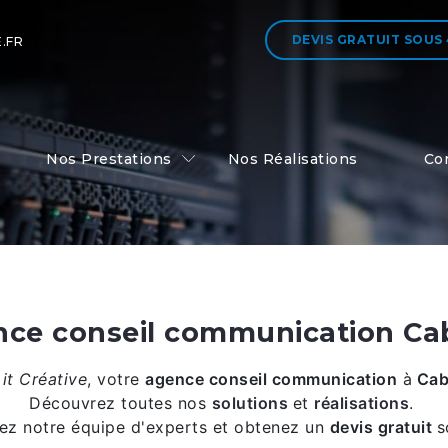
DEVIS GRATUIT
SOUS
.FR
Nos Prestations
Nos Réalisations
Co
ce conseil communication Ca
it Créative
,
votre
agence conseil communication
à
Cab
Découvrez toutes nos
solutions
et
réalisations
.
ez notre équipe d'experts et obtenez un
devis gratuit
s