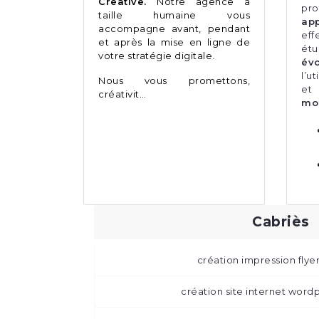
Créative.
Notre agence à
pr
taille humaine vous
ap
accompagne avant, pendant
eff
et après la mise en ligne de
étu
votre stratégie digitale.
évo
l’u
Nous vous promettons,
et
créativit…
mo
Cabriès
création impression flye
création site internet word