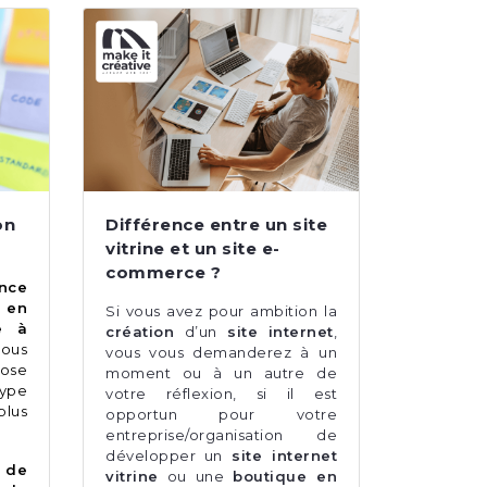
on
Différence entre un site
vitrine et un site e-
commerce ?
nce
en
Si vous avez pour ambition la
e à
création
d’un
site internet
,
us
vous vous demanderez à un
ose
moment ou à un autre de
ype
votre réflexion, si il est
plus
opportun pour votre
entreprise/organisation de
développer un
site internet
 de
vitrine
ou une
boutique en