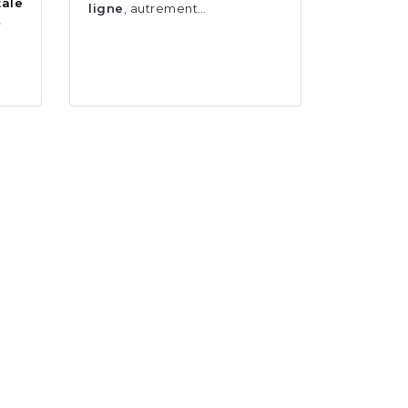
ale
ligne
, autrement…
…