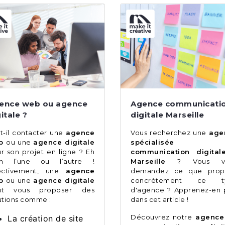
ence web ou agence
Agence communicati
itale ?
digitale Marseille
t-il contacter une
agence
Vous recherchez une
age
b
ou une
agence digitale
spécialisée 
r son projet en ligne ? Eh
communication digital
en l’une ou l’autre !
Marseille
? Vous vo
fectivement, une
agence
demandez ce que prop
b
ou une
agence digitale
concrètement ce t
ut vous proposer des
d'agence ? Apprenez-en 
utions comme :
dans cet article !
Découvrez notre
agence
La création de site