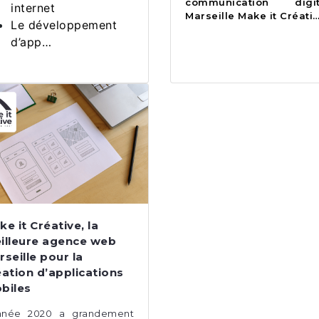
communication digit
internet
Marseille Make it Créati
Le développement
d’app…
e it Créative, la
illeure agence web
seille pour la
éation d’applications
biles
année 2020 a grandement