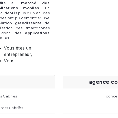
ofité au
marché des
plications mobiles
. En
et, depuis plus d’un an, des
des ont pu démontrer une
lution grandissante
de
tilisation des smartphones
 donc des
applications
biles
.
Vous êtes un
entrepreneur,
Vous …
agence co
rs Cabriès
conces
press Cabriès