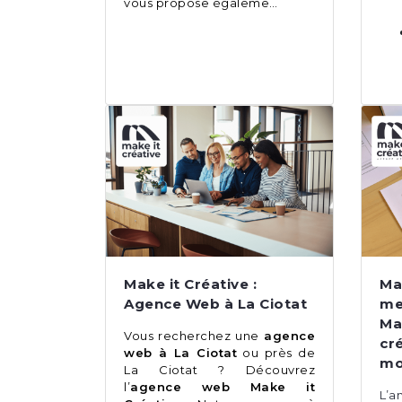
vous propose égaleme…
Make it Créative :
Mak
Agence Web à La Ciotat
me
Mar
Vous recherchez une
agence
cr
web à La Ciotat
ou près de
mo
La Ciotat ? Découvrez
l’
agence web Make it
L’