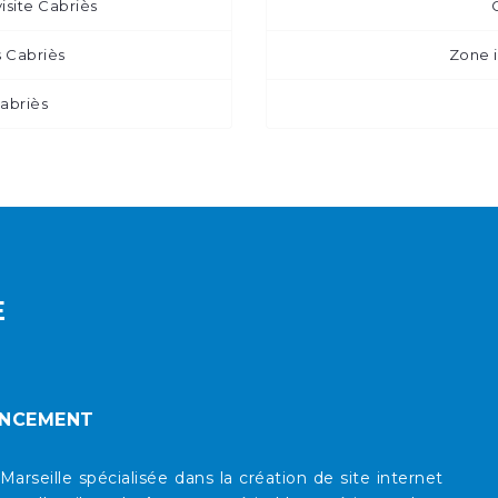
isite Cabriès
 Cabriès
Zone i
Cabriès
E
ENCEMENT
eille spécialisée dans la création de site internet