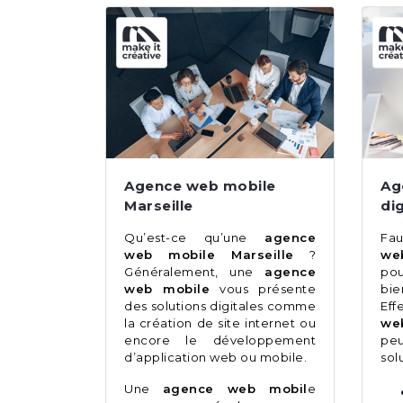
Agence web mobile
Ag
Marseille
dig
Qu’est-ce qu’une
agence
Fau
web mobile Marseille
?
we
Généralement, une
agence
pou
web mobile
vous présente
bi
des solutions digitales comme
Ef
la création de site internet ou
we
encore le développement
pe
d’application web ou mobile.
sol
Une
agence web mobil
e