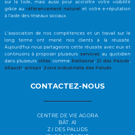
sur la toile, mais aussi pour accroître votre visibilité
grâce au
référencement naturel
et votre e-réputation
à l'aide des réseaux sociaux.
L'association de nos compétences et un travail sur le
long terme ont mené nos clients à la réussite.
Aujourd'hui nous partageons cette réussite avec eux et
continuons à proposer plusieurs
services
au quotidien
dans plusieurs
villes
comme
Reillanne
,
ZI des Paluds
,
Allauch
,
artisan
,
Zone industrielle des Paluds
.
CONTACTEZ-NOUS
CENTRE DE VIE AGORA
BÂT. A1
Z.I DES PALUDS