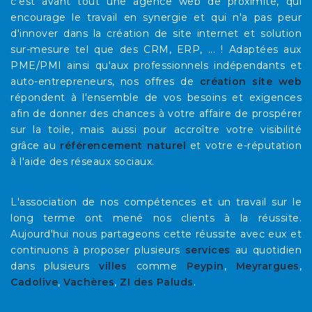
c'est avant tout une agence web de proximité, qui
encourage le travail en synergie et qui n'a pas peur
d'innover dans la création de site internet et solution
sur-mesure tel que des CRM, ERP, ... ! Adaptées aux
PME/PMI ainsi qu'aux professionnels indépendants et
auto-entrepreneurs, nos offres de
création site web
répondent à l'ensemble de vos besoins et exigences
afin de donner des chances à votre affaire de prospérer
sur la toile, mais aussi pour accroître votre visibilité
grâce au
référencement naturel
et votre e-réputation
à l'aide des réseaux sociaux.
L'association de nos compétences et un travail sur le
long terme ont mené nos clients à la réussite.
Aujourd'hui nous partageons cette réussite avec eux et
continuons à proposer plusieurs
services
au quotidien
dans plusieurs
villes
comme
Peypin
,
Meyrargues
,
Cadolive
,
Vachères
,
ZI des Paluds
.