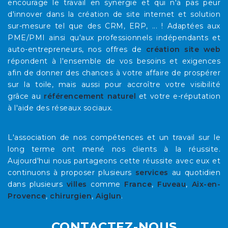
encourage le travail en synergie et qui n'a pas peur
d'innover dans la création de site internet et solution
sur-mesure tel que des CRM, ERP, ... ! Adaptées aux
PME/PMI ainsi qu'aux professionnels indépendants et
auto-entrepreneurs, nos offres de
création site web
répondent à l'ensemble de vos besoins et exigences
afin de donner des chances à votre affaire de prospérer
sur la toile, mais aussi pour accroître votre visibilité
grâce au
référencement naturel
et votre e-réputation
à l'aide des réseaux sociaux.
L'association de nos compétences et un travail sur le
long terme ont mené nos clients à la réussite.
Aujourd'hui nous partageons cette réussite avec eux et
continuons à proposer plusieurs
services
au quotidien
dans plusieurs
villes
comme
France
,
Fuveau
,
Aix-en-
Provence
,
chirurgien
,
Aiglun
.
CONTACTEZ-NOUS