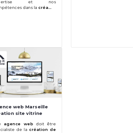
xpertise et nos
pétences dans la
créa…
ence web Marseille
ation site vitrine
e
agence web
doit être
cialiste de la
création de