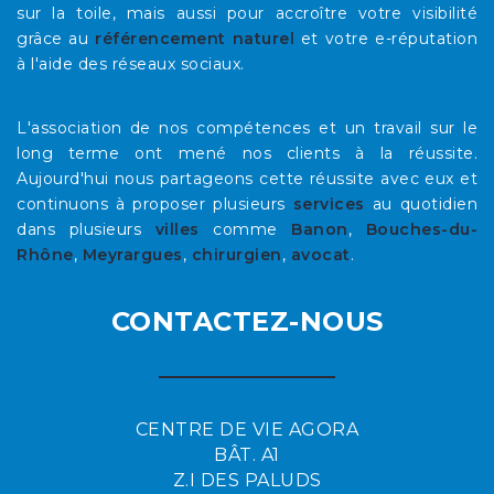
sur la toile, mais aussi pour accroître votre visibilité
grâce au
référencement naturel
et votre e-réputation
à l'aide des réseaux sociaux.
L'association de nos compétences et un travail sur le
long terme ont mené nos clients à la réussite.
Aujourd'hui nous partageons cette réussite avec eux et
continuons à proposer plusieurs
services
au quotidien
dans plusieurs
villes
comme
Banon
,
Bouches-du-
Rhône
,
Meyrargues
,
chirurgien
,
avocat
.
CONTACTEZ-NOUS
CENTRE DE VIE AGORA
BÂT. A1
Z.I DES PALUDS