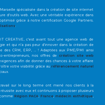
eille spécialisée dans la création de site internet
re d'outils web. Avec une véritable expérience dans
timisé grâce à notre certification Google Partners.
lisations
.
E IT CREATIVE, c'est avant tout une agence web de
rgie et qui n'a pas peur d'innover dans la création de
que des CRM, ERP, ... ! Adaptées aux PME/PMI ainsi
to-entrepreneurs, nos offres de
création site web
xigences afin de donner des chances à votre affaire
roître votre visibilité grâce au
référencement naturel
ciaux.
ravail sur le long terme ont mené nos clients à la
 réussite avec eux et continuons à proposer plusieurs
comme
Région PACA
,
France
,
médecin esthétique
,