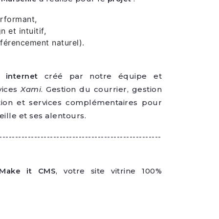
erformant,
 et intuitif,
férencement naturel).
e internet
créé par notre équipe et
vices
Xami
. Gestion du courrier, gestion
ition et services complémentaires pour
eille et ses alentours.
---------------------------------------------------
Make it CMS
, votre site vitrine 100%