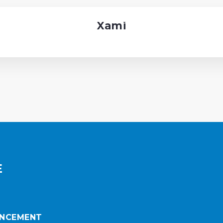
Xami
E
ENCEMENT