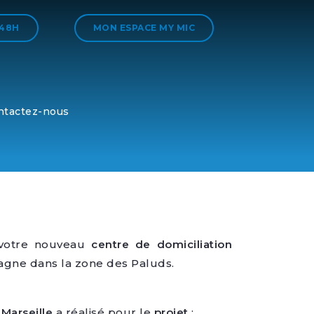
 48H
MON ESPACE MY MIC
ntactez-nous
votre nouveau
centre de domiciliation
gne dans la zone des Paluds.
Marseille
a réalisé pour le
projet
: