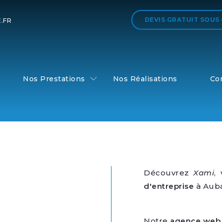
DEVIS GRATUIT
SOUS
.FR
Nos Prestations
Nos Réalisations
Co
Découvrez
Xami
,
d'entreprise
à Auba
Notre
agence web 