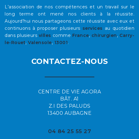
L'association de nos compétences et un travail sur le
long terme ont mené nos clients à la réussite.
Aujourd'hui nous partageons cette réussite avec eux et
continuons à proposer plusieurs
services
au quotidien
dans plusieurs
villes
comme
France
,
chirurgien
,
Carry-
le-Rouet
,
Valensole
,
13001
.
CONTACTEZ-NOUS
CENTRE DE VIE AGORA
BÂT. A1
Z.I DES PALUDS
13400 AUBAGNE
04 84 25 55 27