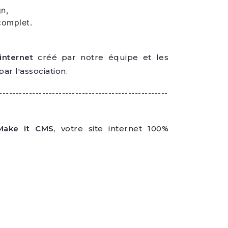
n,
 complet.
 internet
créé par notre équipe et les
ar l'association.
---------------------------------------------------
Make it CMS
, votre site internet 100%