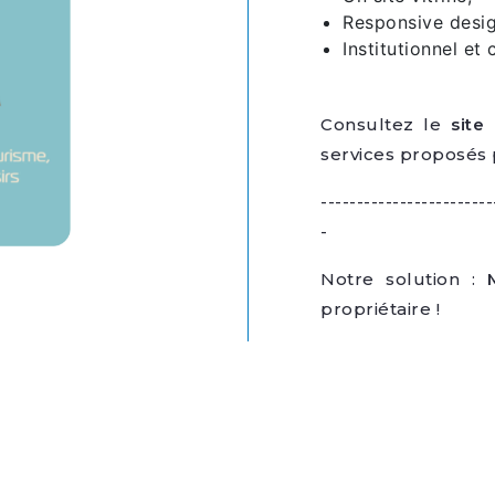
Responsive desig
Institutionnel et
Consultez le
site
services proposés p
------------------------
-
Notre solution :
propriétaire !