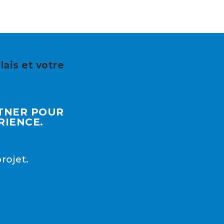
lais et votre
RTNER POUR
RIENCE.
rojet.