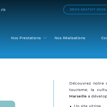
DEVIS GRATUIT
SOUS
.FR
Nos Prestations
Nos Réalisations
Co
Découvrez notre c
tourisme, la cult
Marseille
a dévelop
Un site vitrine,