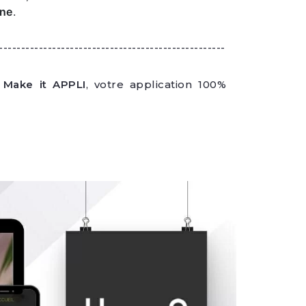
rne
.
---------------------------------------------------
:
Make it APPLI
, votre application 100%