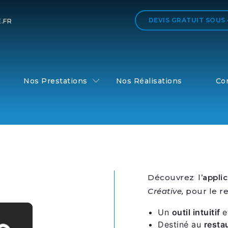
DEVIS GRATUIT
SOUS
.FR
Nos Prestations
Nos Réalisations
Co
Découvrez l’
appli
Créative,
pour le r
Un
outil intuitif
e
Destiné au
resta