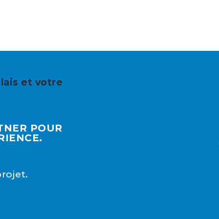
lais et votre
RTNER POUR
RIENCE.
rojet.