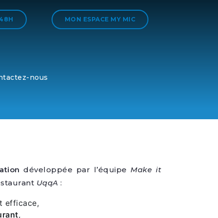
 48H
MON ESPACE MY MIC
ntactez-nous
cation
développée par l’équipe
Make it
estaurant
UqqA
:
t efficace,
urant
,