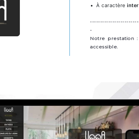
À caractère
inte
------------------------
-
Notre prestation 
accessible.