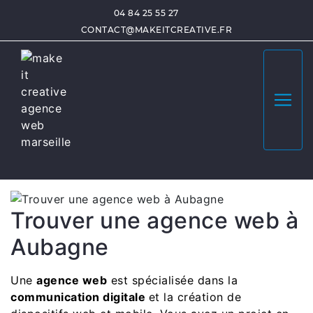
04 84 25 55 27
prestation communication sur-
CONTACT@MAKEITCREATIVE.FR
mesure Meyrargues
Make it Créative
vous présente sa
prestation
communication sur-mesure
à
Meyrargues
!
Découvrez toutes nos
solutions
et
réalisations
.
Contactez notre équipe d'experts et obtenez
un
devis gratuit
sous 48h.
Trouver une agence web à
Aubagne
Une
agence web
est spécialisée dans la
communication digitale
et la création de