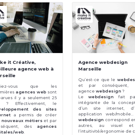
ke it Créative,
Agence webdesign
illeure agence web à
Marseille
rseille
Qu’est-ce que le
webdes
et par conséquent, 
viez-vous que les
agence
webdesign
?
mières
agences web
sont
Le
webdesign
fait par
arues il y a seulement 25
intégrante de la concep
s ? Effectivement, le
d’un site internet, d’
veloppement des sites
application web/mobile
ernet
a permis de créer
webdesign
correspond e
s
nouveaux métiers
et par
autres, au visuel e
nséquent, des
agences
l’intuitivité/ergonomie de 
itales/web
.