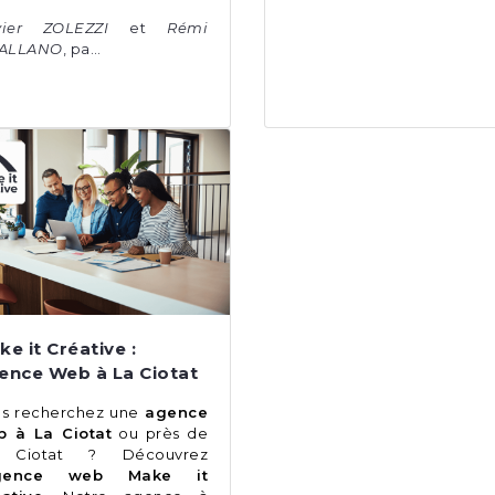
vier ZOLEZZI
et
Rémi
IALLANO
, pa…
e it Créative :
ence Web à La Ciotat
s recherchez une
agence
b à La Ciotat
ou près de
 Ciotat ? Découvrez
gence web Make it