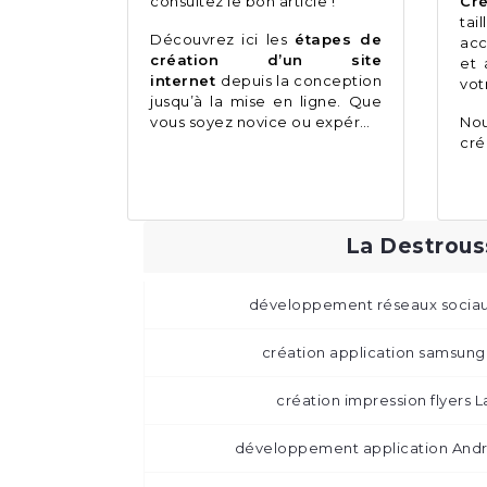
consultez le bon article !
Cr
ta
Découvrez ici les
étapes de
ac
création d’un site
et 
internet
depuis la conception
vot
jusqu’à la mise en ligne. Que
vous soyez novice ou expér…
No
cré
La Destrous
développement réseaux sociau
création application samsung
création impression flyers 
développement application Andr