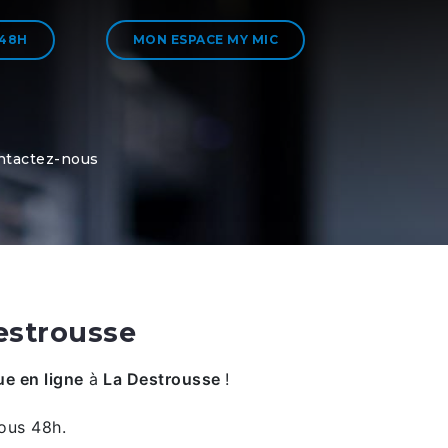
 48H
MON ESPACE MY MIC
ntactez-nous
estrousse
e en ligne
à
La Destrousse
!
ous 48h.