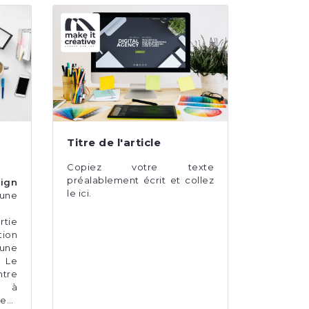
Titre de l'article
Copiez votre texte
préalablement écrit et collez
ign
le ici.
une
tie
tion
une
… Le
ntre
t à
ce…