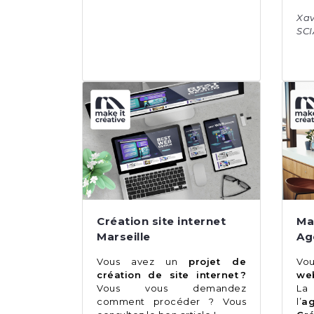
Xa
SC
Création site internet
Mak
Marseille
Ag
Vous avez un
projet de
Vou
création de site internet ?
we
Vous vous demandez
La
comment procéder ? Vous
l’
a