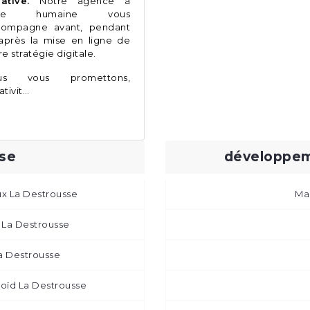
éative.
Notre agence à
ille humaine vous
compagne avant, pendant
après la mise en ligne de
re stratégie digitale.
us vous promettons,
ativit…
se
développem
x La Destrousse
Mar
 La Destrousse
La Destrousse
oïd La Destrousse