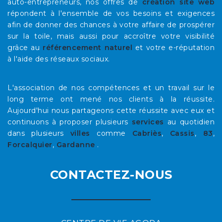
auto-entrepreneurs, nos offres de
création site web
répondent à l'ensemble de vos besoins et exigences
afin de donner des chances à votre affaire de prospérer
sur la toile, mais aussi pour accroître votre visibilité
grâce au
référencement naturel
et votre e-réputation
à l'aide des réseaux sociaux.
L'association de nos compétences et un travail sur le
long terme ont mené nos clients à la réussite.
Aujourd'hui nous partageons cette réussite avec eux et
continuons à proposer plusieurs
services
au quotidien
dans plusieurs
villes
comme
Cabriès
,
Cassis
,
83
,
Forcalquier
,
Gardanne
.
CONTACTEZ-NOUS