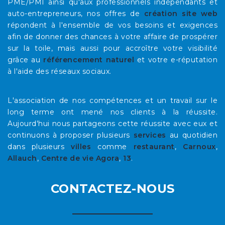
PME/PMI ainsi qu'aux professionnels indépendants et
auto-entrepreneurs, nos offres de
création site web
répondent à l'ensemble de vos besoins et exigences
afin de donner des chances à votre affaire de prospérer
sur la toile, mais aussi pour accroître votre visibilité
grâce au
référencement naturel
et votre e-réputation
à l'aide des réseaux sociaux.
L'association de nos compétences et un travail sur le
long terme ont mené nos clients à la réussite.
Aujourd'hui nous partageons cette réussite avec eux et
continuons à proposer plusieurs
services
au quotidien
dans plusieurs
villes
comme
restaurant
,
Carnoux
,
Allauch
,
Centre de vie Agora
,
13
.
CONTACTEZ-NOUS