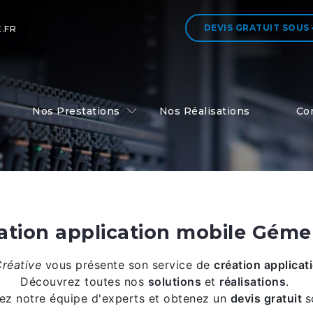
DEVIS GRATUIT
SOUS
.FR
Nos Prestations
Nos Réalisations
Co
ation application mobile Gém
Créative
vous présente son service de
création applicat
Découvrez toutes nos
solutions
et
réalisations
.
ez notre équipe d'experts et obtenez un
devis gratuit
s