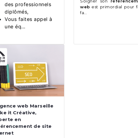
Soigner son
référencem
des professionnels
web
est primordial pour f
diplômés,
fa…
Vous faites appel à
une éq…
agence web Marseille
ke it Créative,
perte en
férencement de site
ternet