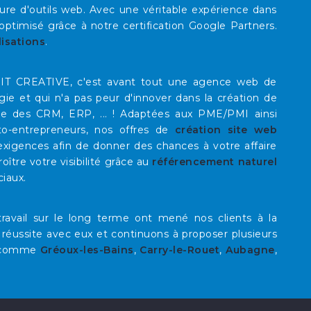
re d'outils web. Avec une véritable expérience dans
timisé grâce à notre certification Google Partners.
lisations
.
E IT CREATIVE, c'est avant tout une agence web de
rgie et qui n'a pas peur d'innover dans la création de
que des CRM, ERP, ... ! Adaptées aux PME/PMI ainsi
to-entrepreneurs, nos offres de
création site web
xigences afin de donner des chances à votre affaire
roître votre visibilité grâce au
référencement naturel
ciaux.
ravail sur le long terme ont mené nos clients à la
 réussite avec eux et continuons à proposer plusieurs
comme
Gréoux-les-Bains
,
Carry-le-Rouet
,
Aubagne
,