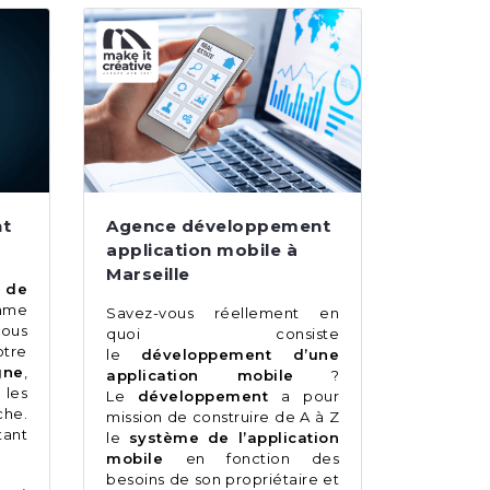
nt
Agence développement
application mobile à
Marseille
de
mme
Savez-vous réellement en
ous
quoi consiste
otre
le
développement d’une
gne
,
application mobile
?
 les
Le
développement
a pour
he.
mission de construire de A à Z
tant
le
système de l’application
mobile
en fonction des
besoins de son propriétaire et