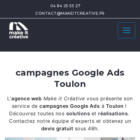
04 84 25 55 27
CONTACT@MAKEITCREATIVE.FR
campagnes Google Ads
Toulon
L'
agence web
Make it Créative
vous présente son
service de
campagnes Google Ads
à
Toulon
!
Découvrez toutes nos
solutions
et
réalisations
.
Contactez notre équipe d'experts et obtenez un
devis gratuit
sous 48h.