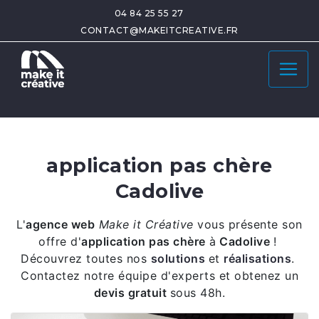
04 84 25 55 27
CONTACT@MAKEITCREATIVE.FR
application pas chère
Cadolive
L'
agence web
Make it Créative
vous présente son
offre d'
application pas chère
à
Cadolive
!
Découvrez toutes nos
solutions
et
réalisations
.
Contactez notre équipe d'experts et obtenez un
devis gratuit
sous 48h.