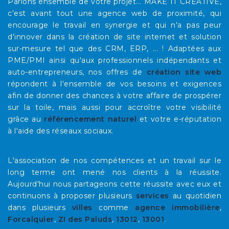
Parlons ensemble de votre projet... MAKE IT CREATIVE,
c'est avant tout une agence web de proximité, qui
encourage le travail en synergie et qui n'a pas peur
d'innover dans la création de site internet et solution
sur-mesure tel que des CRM, ERP, ... ! Adaptées aux
PME/PMI ainsi qu'aux professionnels indépendants et
auto-entrepreneurs, nos offres de
création site web
répondent à l'ensemble de vos besoins et exigences
afin de donner des chances à votre affaire de prospérer
sur la toile, mais aussi pour accroître votre visibilité
grâce au
référencement naturel
et votre e-réputation
à l'aide des réseaux sociaux.
L'association de nos compétences et un travail sur le
long terme ont mené nos clients à la réussite.
Aujourd'hui nous partageons cette réussite avec eux et
continuons à proposer plusieurs
services
au quotidien
dans plusieurs
villes
comme
agence immobilière
,
Forcalquier
,
ZI des Paluds
,
13012
,
13001
.