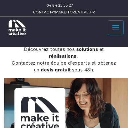
04 84 25 55 27
agence stratégie marketing
CONTACT@MAKEITCREATIVE.FR
Bouc-Bel-Air
Make it Créative
,
votre
agence stratégie
marketing
à
Bouc-Bel-Air
!
Découvrez toutes nos
solutions
et
réalisations
.
Contactez notre équipe d'experts et obtenez
un
devis gratuit
sous 48h.