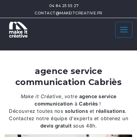
04 84 25 55 27
CONTACT@MAKEITCREATIVE.FR
agence service
communication Cabriès
Make it Créative
,
votre
agence service
communication
à
Cabriès
!
Découvrez toutes nos
solutions
et
réalisations
.
Contactez notre équipe d'experts et obtenez un
devis gratuit
sous 48h.