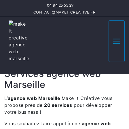
04 84 25 55 27
agence digitale Var
CONTACT@MAKEITCREATIVE.FR
Make it Créative
,
votre
agence digitale
à
Var
!
Découvrez toutes nos
solutions
et
réalisations
.
Contactez notre équipe d'experts et obtenez
un
devis gratuit
sous 48h.
Services agence web
Marseille
L’
agence web Marseille
Make it Créative vous
propose près de
20 services
pour développer
votre business !
Vous souhaitez faire appel à une
agence web