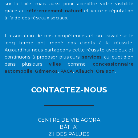
sur la toile, mais aussi pour accroître votre visibilité
grâce au
référencement naturel
et votre e-réputation
à l'aide des réseaux sociaux.
L'association de nos compétences et un travail sur le
long terme ont mené nos clients à la réussite.
Aujourd'hui nous partageons cette réussite avec eux et
continuons à proposer plusieurs
services
au quotidien
dans plusieurs
villes
comme
concessionnaire
automobile
,
Gémenos
,
PACA
,
Allauch
,
Oraison
.
CONTACTEZ-NOUS
CENTRE DE VIE AGORA
BÂT. A1
Z.I DES PALUDS