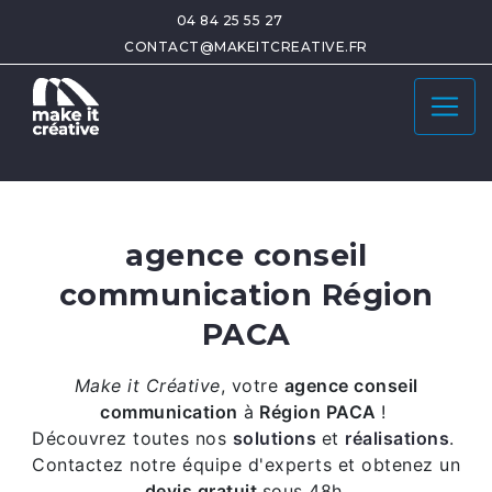
04 84 25 55 27
CONTACT@MAKEITCREATIVE.FR
agence conseil
communication Région
PACA
Make it Créative
,
votre
agence conseil
communication
à
Région PACA
!
Découvrez toutes nos
solutions
et
réalisations
.
Contactez notre équipe d'experts et obtenez un
devis gratuit
sous 48h.