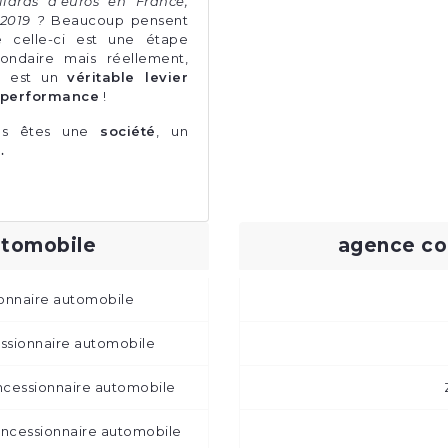
liards d’euros en France,
2019 ?
Beaucoup pensent
 celle-ci est une étape
ondaire mais réellement,
le est un
véritable levier
 performance
!
us êtes une
société
, un
…
utomobile
agence co
ionnaire automobile
essionnaire automobile
cessionnaire automobile
ncessionnaire automobile