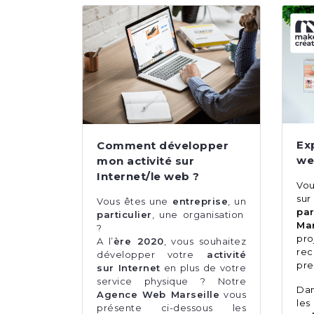
Ex
Comment développer
we
mon activité sur
Internet/le web ?
Vou
sur
Vous êtes une
entreprise
, un
pa
particulier
, une organisation
Ma
?
pr
A l’
ère 2020
, vous souhaitez
re
développer votre
activité
pre
sur Internet
en plus de votre
service physique ? Notre
Dan
Agence Web Marseille
vous
les
présente ci-dessous les