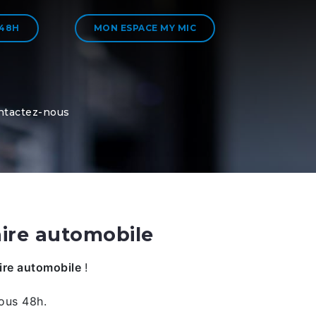
 48H
MON ESPACE MY MIC
ntactez-nous
ire automobile
re automobile
!
ous 48h.