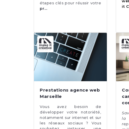
we
étapes clés pour réussir votre
it 
pr…
Prestations agence web
Co
Marseille
ca
co
Vous avez besoin de
développer votre notoriété,
Sav
notamment sur internet et sur
la
les réseaux sociaux ? Vous
re
souhaitez instaurer une