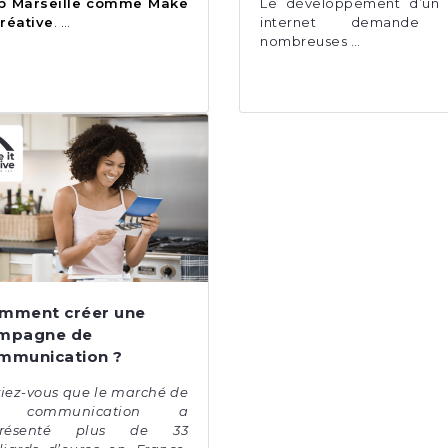
b Marseille comme
Make
Le développement d’un 
Créative
. …
internet demande
nombreuses …
mment créer une
mpagne de
mmunication ?
iez-vous que le marché de
 communication a
présenté plus de 33