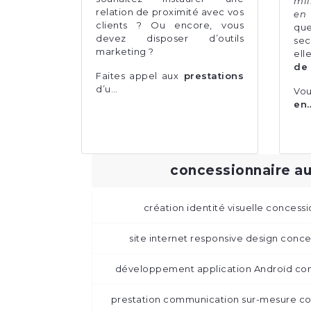
mil
relation de proximité avec vos
en 
clients ? Ou encore, vous
que
devez disposer d’outils
sec
marketing ?
el
de
Faites appel aux
prestations
d’u…
Vo
en
concessionnaire a
création identité visuelle concess
site internet responsive design conc
développement application Androïd con
prestation communication sur-mesure co