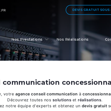
DEVIS GRATUIT
SOUS
.FR
Nos Prestations
Nos Réalisations
Co
l communication concessionna
e
,
votre
agence conseil communication
à
concessionnai
Découvrez toutes nos
solutions
et
réalisations
.
ez notre équipe d'experts et obtenez un
devis gratuit
s